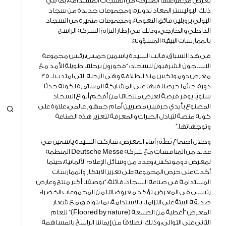
بعرض مجموعتها المتنوعة من المنتجات المستدامة، بما في
تقرير و إفصاحات
ذلك البوليستر المعاد تدويره، ومجموعات جديدة من سجاد
البولي بروبلين فائق النعومة، ومجموعات متميزة من السجاد
الداخلي والخارجي، وذلك في إطار التزام الشركة الراسخ
بالممارسات البيئية المسؤولة.
في هذا السياق، قالت السيدة ياسمين خميس، رئيس مجموعة
النساجون الشرقيون للسجاد: “فخورون برحلتنا طويلة الأمد مع
معرض دوموتكس منذ انطلاقه وهي الرحلة التي امتدت لـ 35
دورة، حيثما حرصنا فيها على المشاركة المستمرة لكونه حدثًا
سنويًا يوفر فرصة لعرض منتجاتنا من أفخم أنواع السجاد
المصنوع بأيدي حرفيين مصريين أمام جمهور عالمي، علاوة على
كونه منصة لتبادل الخبرات والمعرفة لتعزيز هذه الصناعة
وتوجهاتها.”
وخلال اجتماع نُظِّم أثناء المعرض، شاركت السيدة ياسمين في
عديد من المناقشات مع شركة Deutsche Messe المنظمة
لمعرض دوموتكس، وعدد من وسائل الإعلام الألمانية، حيثما
أكدت على حرص المجموعة على تعزيز الابتكار والممارسات
المستدامة في صناعة السجاد، قائلة: “بوصفنا أكبر منتج وعارض
رئيسي في المعرض، تؤكد معروضاتنا من المجموعات الخضراء
صديقة البيئة على التزامنا بالاستدامة، بما يتوافق مع شعار
المعرض “أغطية من الطبيعة (Floored by nature)” للعام
الثاني على التوالي، وذلك انطلاقًا من إيماننا الراسخ بالمساهمة