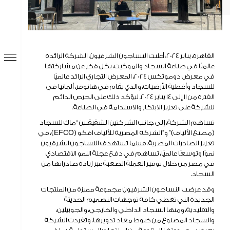
الاستدامة و المسؤلية المجتمعية
الاستدامة
المسؤولية المجتمعية
القاهرة، يناير 2024: أعلنت النساجون الشرقيون، الشركة الرائدة
عالميًا في صناعة السجاد والموكيت، بكل فخر عن مشاركتها
البيئة
في معرض دوموتكس 2024، المعرض التجاري الرائد عالميًا
الشهادات
للسجاد وأغطية الأرضيات، والذي يقام في هانوفر، ألمانيا في
الفترة من 11 إلى 14 يناير 2024. ليؤكد ذلك على الحرص الدائم
الاخبار
للشركة على تعزيز الابتكار والاستدامة في الصناعة.
تساهم الشركة، إلى جانب الشركتين الشقيقتين “ماك للسجاد
الأخبار والفعاليات
(مصنع الألياف)” و”الشركة المصرية للألياف افكو (EFCO)، في
معرض الصور
تعزيز الصادرات المصرية. فبينما تستهدف النساجون الشرقيون
نموًا وتوسعًا عالميًا، تساهم في دفع عجلة النمو الاقتصادي
إدارة علاقات المستثمرين
في مصر من خلال توفير العملة الصعبة عبر زيادة صادراتها من
السجاد.
علاقات المستثمرين
وقد عرضت النساجون الشرقيون مجموعة مميزة من المنتجات
معلومات أساسية عن السهم والشركة
الجديدة التي تغطي كافة توجهات التصميم الحديثة
النتائج
والتقليدية، ومنها السجاد الداخلي والخارجي، والجوبيلين،
الإصدارات والتقارير الاستثمارية
والسجاد المصنوع من خيوط معاد تدويرها. وتفردت الشركة