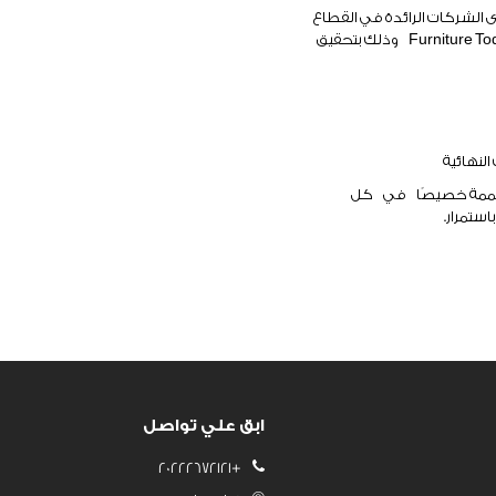
 الشركات الرائدة في القطاع
Furniture To
وذلك بتحقيق
لنهائية
ومصممة خصيصًا
في
كل
ستمرار.
ابق علي تواصل
+20222672121