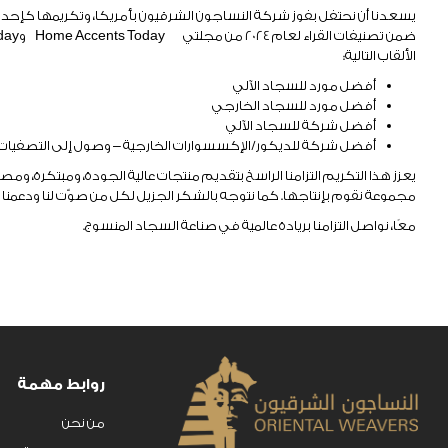
يسعدنا أن نحتفل بفوز شركة النساجون الشرقيون بأمريكا، وتكريمها كإحدى
ضمن تصنيفات القراء لعام 2024 من مجلتي
Home Accents Today
و
day
الألقاب التالية:
أفضل مورد للسجاد الآلي
أفضل مورد للسجاد الخارجي
أفضل شركة للسجاد الآلي
أفضل شركة للديكور/الإكسسوارات الخارجية – وصول إلى التصفيات ا
يعزز هذا التكريم التزامنا الراسخ بتقديم منتجات عالية الجودة، ومبتكرة، 
مجموعة نقوم بإنتاجها. كما نتوجه بالشكر الجزيل لكل من صوّت لنا ودعمنا با
معًا، نواصل التزامنا بريادة عالمية في صناعة السجاد المنسوج
.
روابط مهمة
من نحن