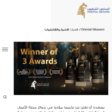
البحث
Oriental Weavers
الاخبار
الاخبار والفاعليات
الرئيسية
من نحن
نتائج البحث
0
النتائج
نظرة عامة
الاخبار
الاخبار والفاعليات
رسالة من المؤسس
رسالة من رئيس مجلس الإدارة
تاريخ الشركة
مجلس الإدارة و الإدارة التنفيذبة
OWAY
يسعدنا أن نعلن عن تكريمنا مؤخرًا في جوائز مجلة الأعمال
فرص العمل