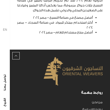
الدولية لعام 2024. لقد تم تكريم التزامنا بالتميز في صناعة
النسيج بثلاث جوائز مرموقة، مما يعكس أدائنا المتميز وقيادتنا
الاستدامة و المسؤلية المجتمعية
على الصعيدين المحلي والدولي. تشمل هذه الجوائز:
أفضل مصنع في صناعة النسيج – مصر 2024
الاستدامة
أكثر استخدام مبتكر للمواد في صناعة السجاد – مصر
المسؤولية المجتمعية
2024
EN
البيئة
أفضل منتج مستدام للعام – مصر 2024
الشهادات
الاخبار
الأخبار والفعاليات
معرض الصور
إدارة علاقات المستثمرين
تواصل معنا
علاقات المستثمرين
معلومات أساسية عن السهم والشركة
روابط مهمة
النتائج
الفروع
من نحن
الإصدارات والتقارير الاستثمارية
نظرتنا الابداعية