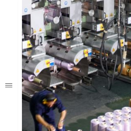
 علاقات المستثمرين
ت المستثمرين
0
النتائج
ات أساسية عن السهم والشركة
رات والتقارير الاستثمارية
 و إفصاحات