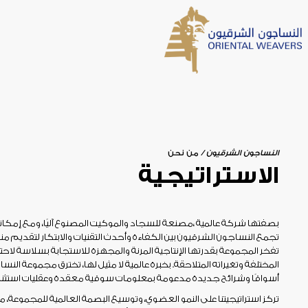
الرئيسية
البحث
النساجون الشرقيون
من نحن
الاستراتيجية
من نحن
نظرة عامة
نتائج البحث
بصفتها شركة عالمية ،مصنعة للسجاد والموكيت المصنوع آليًا، ومع إمكانا
رسالة من المؤسس
تجمع النساجون الشرقيون بين الكفاءة وأحدث التقنيات والابتكار لتقديم منت
رسالة من رئيس مجلس الإدارة
تفخر المجموعة بقدرتها الإنتاجية المرنة والمجهزة للاستجابة بسلاسة لاح
تاريخ الشركة
المختلفة وتغيراته المتلاحقة. بخبرة عالمية لا مثيل لها، تخترق مجموعة الن
الاخبار
الاخبار والفاعليات
مجلس الإدارة و الإدارة التنفيذبة
أسواقًا وشرائح جديدة مدعومة بمعلومات سوقية معقدة وعقليات استثنائ
تركز استراتيجيتنا على النمو العضوي، وتوسيع البصمة العالمية للمجموعة، مع