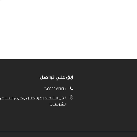
ابق علي تواصل
+20222672121
8 ش الشهيد زكريا خليل مجمع النساجو
الشرقيون