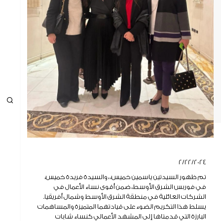
الاستدامة و المسؤلية المجتمعية
الاستدامة
المسؤولية المجتمعية
البيئة
الشهادات
الاخبار
الأخبار والفعاليات
معرض الصور
إدارة علاقات المستثمرين
2/22/2024
علاقات المستثمرين
تم ظهور السيدتين ياسمين خميس، ، والسيدة فريدة خميس،
معلومات أساسية عن السهم والشركة
في فوربس الشرق الأوسط، ضمن أقوى نساء الأعمال في
الشركات العائلية في منطقة الشرق الأوسط وشمال أفريقيا.
النتائج
يسلط هذا التكريم الضوء على قيادتهما المتميزة والمساهمات
الإصدارات والتقارير الاستثمارية
البارزة التي قدمتاها إلى المشهد الأعمالي كنساء شابات