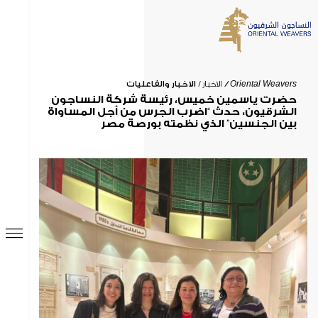
البحث
Oriental Weavers
الاخبار
الاخبار والفاعليات
الرئيسية
حضرت ياسمين خميس، رئيسة شركة النساجون
الشرقيون، حدث “اضرب الجرس من أجل المساواة
بين الجنسين” الذي نظمته بورصة مصر
من نحن
نتائج البحث
0
النتائج
نظرة عامة
الاخبار
الاخبار والفاعليات
رسالة من المؤسس
رسالة من رئيس مجلس الإدارة
تاريخ الشركة
مجلس الإدارة و الإدارة التنفيذبة
OWAY
فرص العمل