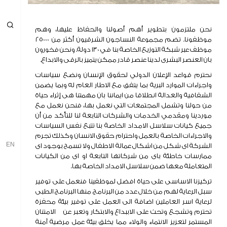
الاستدامة و المسؤلية المجتمعية
نحن ملتزمون بتطوير أهم أصولنا والحفاظ عليها، وهم
موظفونا. تضم مجموعة النساجون الشرقيون أكثر من 25000
الاستدامة
موظف عبر شبكة التوزيع الخاصة بنا في 130 دولة. ونحن فخورون
المسؤولية المجتمعية
بان العنصر البشرى لدينا عنصر قادر ممكن يتميز بالرقى والابداع.
البيئة
نحترم قواعد الإعلان الدولي لحقوق الإنسان ونضع سياسات
الشهادات
واجراءات الموارد البرية بما يتفق مع الاطار العام له وبما يضمن
الشفافية والعدالة انطلاقا من ايماننا بان مهمتنا هى إثراء حياة
الاخبار
من حولنا وتشمل المجتمعات التي نعمل بها، فنحن نعمل مع
موردينا ومقدمي الخدمات والشركات التابعة لنا للتأكد من أن
الأخبار والفعاليات
جميع كيانات سلاسل الامداد الخاصة بنا تتبع نفس السياسات
معرض الصور
والاجراءات الخاصة بالعمل واحترام حقوق الانسان وكذلك تجرم
EN
الشركة اى شكل من اشكال عمالة الاطفال ولا تسمح بوجود اى
إدارة علاقات المستثمرين
ممارسات خاطئة باى من شركاتها التابعة او اى من الكيانات
المتعاملة معها ضمن سلاسل الامداد الخاصة بها.
علاقات المستثمرين
تركيزنا الاساسى على حياة افضل لموظفينا فنعمل على توفير
معلومات أساسية عن السهم والشركة
سبل الرعاية لهم من خلال عدد من البرنامج منها البرنامج الطبى
لرعاية اسر العاملين اضافة الى العمل على توفير بيئة محفزة
النتائج
تحترم وتشجع وتحث على الاببداع والابتكار وتعبر عن الامتنان
الإصدارات والتقارير الاستثمارية
المستمر لتعزيز الانتماء والولاء مما يخلق بيئة عمل مرضية آمنة